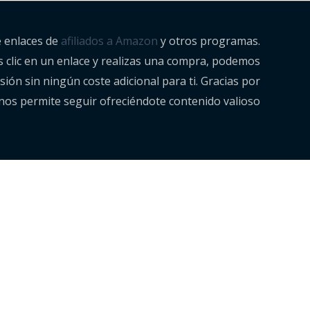
e enlaces de
afiliados a Amazon
y otros programas.
es clic en un enlace y realizas una compra, podemos
ión sin ningún coste adicional para ti. Gracias por
nos permite seguir ofreciéndote contenido valioso