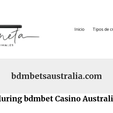
Inicio
Tipos de 
bdmbetsaustralia.com
lluring bdmbet Casino Austral