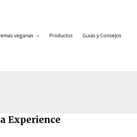
cremas veganas
Productos
Guias y Consejos
ia Experience