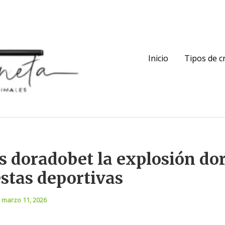
Inicio
Tipos de 
s doradobet la explosión do
stas deportivas
/
marzo 11, 2026