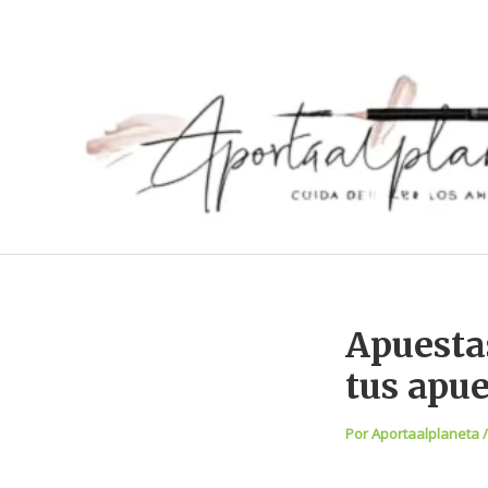
Ir
al
contenido
Apuesta
tus apue
Por
Aportaalplaneta