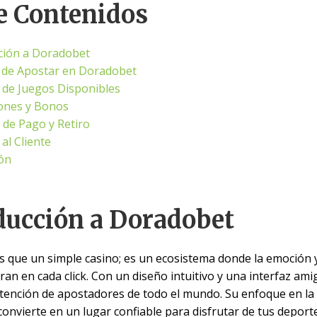
e Contenidos
cción a Doradobet
s de Apostar en Doradobet
d de Juegos Disponibles
ones y Bonos
 de Pago y Retiro
 al Cliente
ión
oducción a Doradobet
 que un simple casino; es un ecosistema donde la emoción y 
an en cada click. Con un diseño intuitivo y una interfaz amig
tención de apostadores de todo el mundo. Su enfoque en la 
convierte en un lugar confiable para disfrutar de tus deport