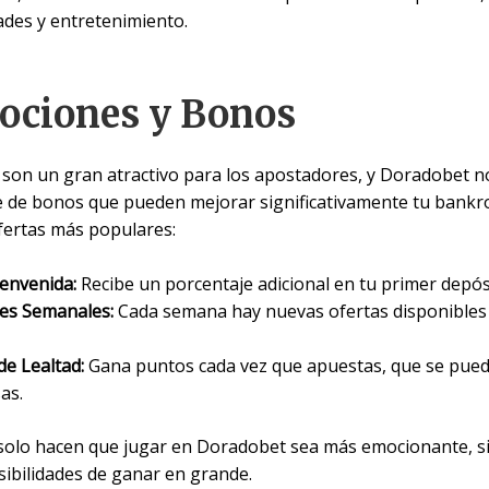
dades y entretenimiento.
ociones y Bonos
son un gran atractivo para los apostadores, y Doradobet n
e de bonos que pueden mejorar significativamente tu bankrol
fertas más populares:
envenida:
Recibe un porcentaje adicional en tu primer depósi
es Semanales:
Cada semana hay nuevas ofertas disponibles 
e Lealtad:
Gana puntos cada vez que apuestas, que se pued
as.
 solo hacen que jugar en Doradobet sea más emocionante, 
ibilidades de ganar en grande.