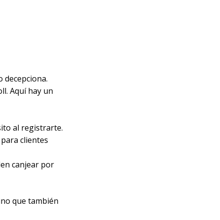
o decepciona.
l. Aquí hay un
to al registrarte.
para clientes
en canjear por
sino que también