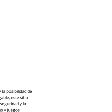
la posibilidad de
able, este sitio
seguridad y la
es y juegos