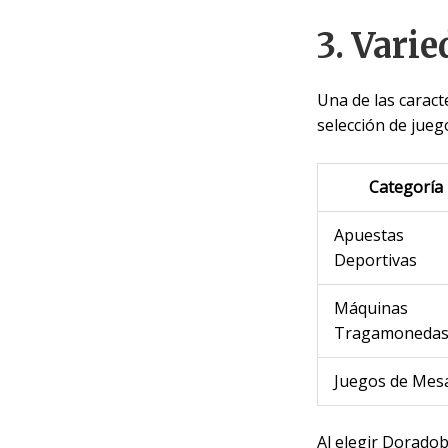
3. Vari
Una de las caract
selección de jueg
Categoría
Apuestas
Deportivas
Máquinas
Tragamoneda
Juegos de Mes
Al elegir Dorado