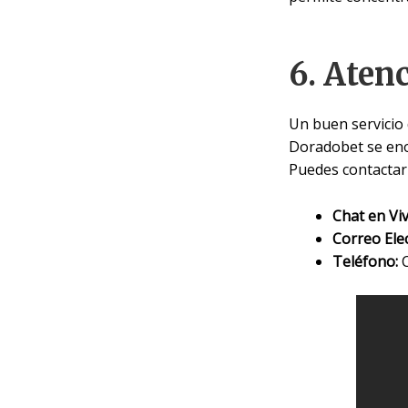
6. Atenc
Un buen servicio 
Doradobet se enor
Puedes contactar
Chat en Viv
Correo Elec
Teléfono:
C